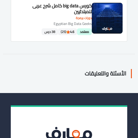
كورس big data كامل شرح عربى
للمبتدئيين
دورات برمجة
Egyptian Big Data Geeks
معتمد
4.6
(25)
38 درس
الأسئلة والتعليقات