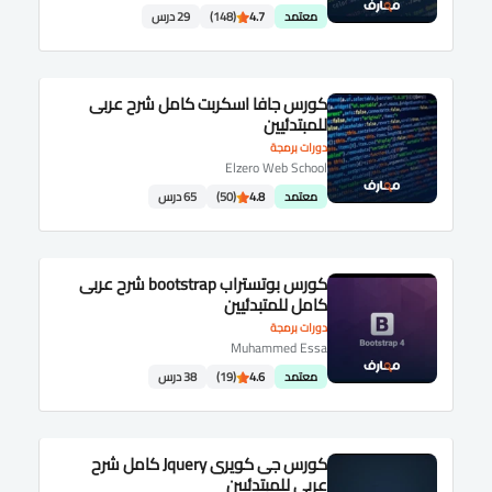
معتمد
4.7
(148)
29 درس
كورس جافا اسكربت كامل شرح عربى
للمبتدئيين
دورات برمجة
Elzero Web School
معتمد
4.8
(50)
65 درس
كورس بوتستراب bootstrap شرح عربى
كامل للمتبدئيين
دورات برمجة
Muhammed Essa
معتمد
4.6
(19)
38 درس
كورس جى كويرى Jquery كامل شرح
عربى للمبتدئيين