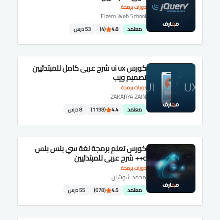
دورات برمجة
Elzero Web School
معتمد
4.8
(4)
53 درس
كورس ui ux شرح عربى كامل للمبتدئيين
تصميم ويب
دورات برمجة
ZAKARYA ZAIN
معتمد
4.4
(1198)
8 درس
كورس تعلم برمجة لغة سي بلس بلس
c++ شرح عربى للمبتدئيين
دورات برمجة
محمد شوشان
معتمد
4.5
(678)
55 درس