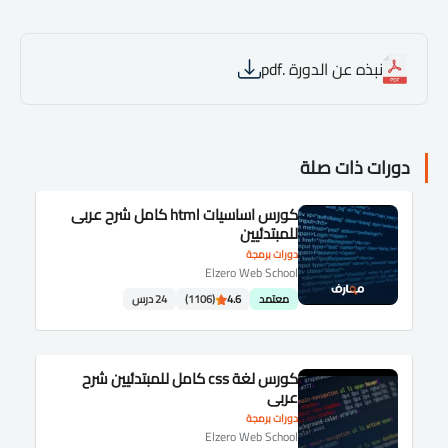
نبذه عن الدورة .pdf
دورات ذات صلة
كورس اساسيات html كامل شرح عربى
للمبتدئيين
دورات برمجة
Elzero Web School
معتمد
4.6
(1106)
24 درس
كورس لغة css كامل للمبتدئيين شرح
عربى
دورات برمجة
Elzero Web School