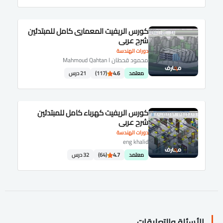
كورس الريفيت المعمارى كامل للمبتدئين
شرح عربى
دورات الهندسة
محمود قحطان Mahmoud Qahtan l
معتمد
4.6
(117)
21 درس
كورس الريفيت كهرباء كامل للمبتدئين
شرح عربى
دورات الهندسة
eng khalid
معتمد
4.7
(64)
32 درس
الأسئلة والتعليقات