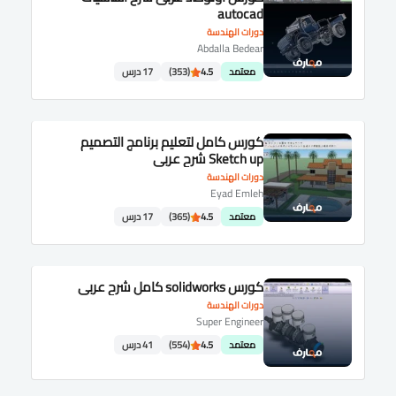
autocad
دورات الهندسة
Abdalla Bedear
معتمد
4.5
(353)
17 درس
كورس كامل لتعليم برنامج التصميم
Sketch up شرح عربى
دورات الهندسة
Eyad Emleh
معتمد
4.5
(365)
17 درس
كورس solidworks كامل شرح عربى
دورات الهندسة
Super Engineer
معتمد
4.5
(554)
41 درس