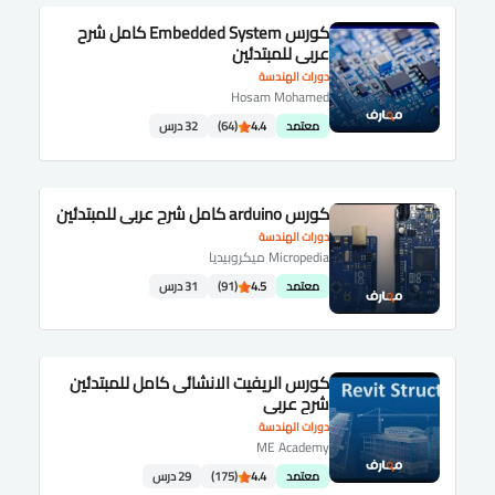
كورس Embedded System كامل شرح
عربى للمبتدئين
دورات الهندسة
Hosam Mohamed
معتمد
4.4
(64)
32 درس
كورس arduino كامل شرح عربى للمبتدئين
دورات الهندسة
Micropedia ميكروبيديا
معتمد
4.5
(91)
31 درس
كورس الريفيت الانشائى كامل للمبتدئين
شرح عربى
دورات الهندسة
ME Academy
معتمد
4.4
(175)
29 درس