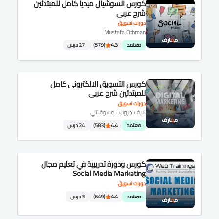
كورس السوشيال ميديا كامل للمبتدئين
شرح عربى
دورات تسويق
Mustafa Othman
معتمد
4.3
(579)
27 درس
كورس التسويق الالكترونى كامل
للمبتدئين شرح عربى
دورات تسويق
لايف جروب | مسوقاتي
معتمد
4.4
(583)
24 درس
كورس ودورة تدريبية في تعليم مجال
Social Media Marketing
دورات تسويق
معتمد
4.4
(649)
3 درس