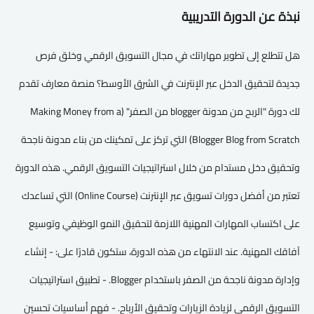
نبذة عن الدورة التدريبية
هل تتطلع إلى تطوير مهاراتك في مجال التسويق الرقمي وخلق فرص
جديدة لتحقيق الدخل عبر الإنترنت في الشرق الأوسط؟ منصة معارف تقدم
لك دورة "الربح من مدونة blogger من الصفر" (Making Money from a
Blogger Blog from Scratch) التي تركز على تمكينك من بناء مدونة ناجحة
وتحقيق دخل مستدام من خلال استراتيجيات التسويق الرقمي. هذه الدورة
تعتبر من أفضل دورات تسويق عبر الإنترنت (Online Course) التي تساعدك
على اكتساب المهارات المهنية اللازمة لتحقيق النمو الوظيفي وتوسيع
آفاقك المهنية. عند الانتهاء من هذه الدورة، ستكون قادرًا على: - إنشاء
وإدارة مدونة ناجحة من الصفر باستخدام Blogger. - تطبيق استراتيجيات
التسويق الرقمي لزيادة الزيارات وتحقيق الأرباح. - فهم أساسيات تحسين