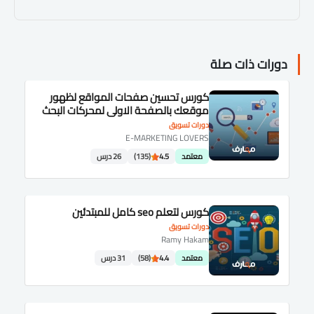
دورات ذات صلة
كورس تحسين صفحات المواقع لظهور
موقعك بالصفحة الاولى لمحركات البحث
SEO شرح عربى كامل
دورات تسويق
E-MARKETING LOVERS
معتمد
4.5
(135)
26 درس
كورس لتعلم seo كامل للمبتدئين
دورات تسويق
Ramy Hakam
معتمد
4.4
(58)
31 درس