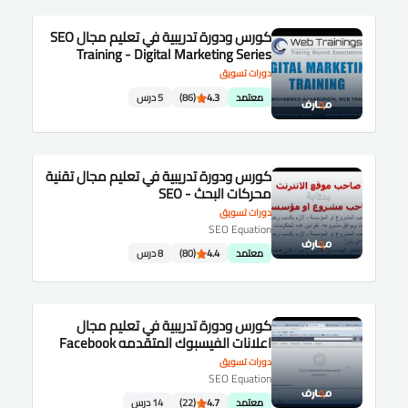
كورس ودورة تدريبية في تعليم مجال SEO
Training - Digital Marketing Series
دورات تسويق
معتمد
4.3
(86)
5 درس
كورس ودورة تدريبية في تعليم مجال تقنية
محركات البحث - SEO
دورات تسويق
SEO Equation
معتمد
4.4
(80)
8 درس
كورس ودورة تدريبية في تعليم مجال
اعلانات الفيسبوك المتقدمه Facebook
advanced ads
دورات تسويق
SEO Equation
معتمد
4.7
(22)
14 درس