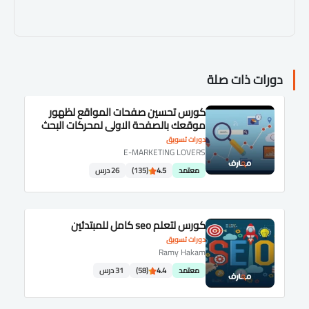
دورات ذات صلة
كورس تحسين صفحات المواقع لظهور
موقعك بالصفحة الاولى لمحركات البحث
SEO شرح عربى كامل
دورات تسويق
E-MARKETING LOVERS
معتمد
4.5
(135)
26 درس
كورس لتعلم seo كامل للمبتدئين
دورات تسويق
Ramy Hakam
معتمد
4.4
(58)
31 درس