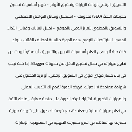
التسويق الرقمي لزيادة الزيارات وتحقيق الأرباح. - فهم أساسيات تحسين
محركات البحث (SEO) لمدونتك. - استغلال وسائل التواصل الاجتماعي
والتسويق بالمحتوى لتعزيز الوعي بالموقع. - تحليل البيانات وقياس الأداء
لتحسين استراتيجيات الترويج. هذه الدورة مناسبة لمختلف الفئات، سواء
كنت مبتدئًا يسعى لتعلم أساسيات التدوين والتسويق، أو محترفًا يبحث عن
تطوير مهاراته في مجال تحقيق الدخل من مدونات Blogger. إذا كنت ترغب
في بناء مسار مهني قوي في التسويق الرقمي، أو تريد الحصول على
شهادة معتمدة تبرز خبرتك، فهذه الدورة تقدم لك التدريب العملي
والمهارات الضرورية. اختيارك لهذه الدورة على منصة معارف يمنحك الثقة
في تعلم مهارات عملية ومعتمدة، مع فرصة للحصول على شهادة مهنية
معترف بها تساهم في تعزيز مسيرتك المهنية في السعودية، الإمارات،