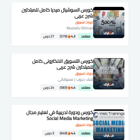
كورس السوشيال ميديا كامل للمبتدئين
شرح عربى
دورات تسويق
Mustafa Othman
معتمد
4.3
(579)
27 درس
كورس التسويق الالكترونى كامل
للمبتدئين شرح عربى
دورات تسويق
لايف جروب | مسوقاتي
معتمد
4.4
(583)
24 درس
كورس ودورة تدريبية في تعليم مجال
Social Media Marketing
دورات تسويق
معتمد
4.4
(649)
3 درس