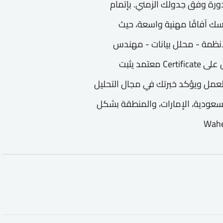
ورة وفق جدولك الزمني. بإتمام
Fundamentals of Com، تفتح لنفسك آفاقًا مهنية واسعة، حيث
نظمة - محلل بيانات - مهندس
برمجيات - أخصائي بحوث وتطوير وفي النهاية، ستحصل على Certificate معتمد يثبت
عمل ويؤكد خبرتك في مجال التحليل
سعودية، الإمارات، والمنطقة بشكل