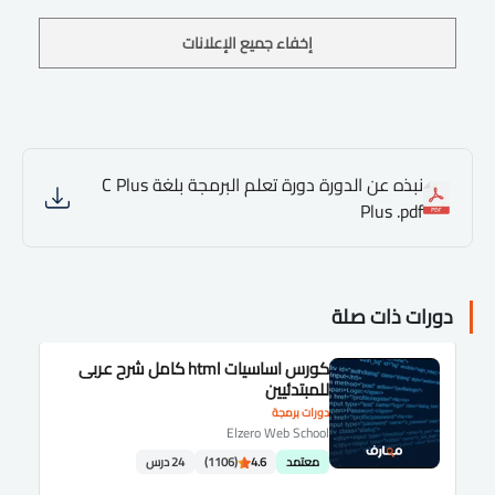
إخفاء جميع الإعلانات
نبذه عن الدورة دورة تعلم البرمجة بلغة C Plus
Plus .pdf
دورات ذات صلة
كورس اساسيات html كامل شرح عربى
للمبتدئيين
دورات برمجة
Elzero Web School
معتمد
4.6
(1106)
24 درس