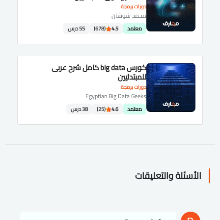
دورات برمجة
محمد شوشان
معتمد
4.5
(678)
55 درس
كورس big data كامل شرح عربى
للمبتدئيين
دورات برمجة
Egyptian Big Data Geeks
معتمد
4.6
(25)
38 درس
الأسئلة والتعليقات