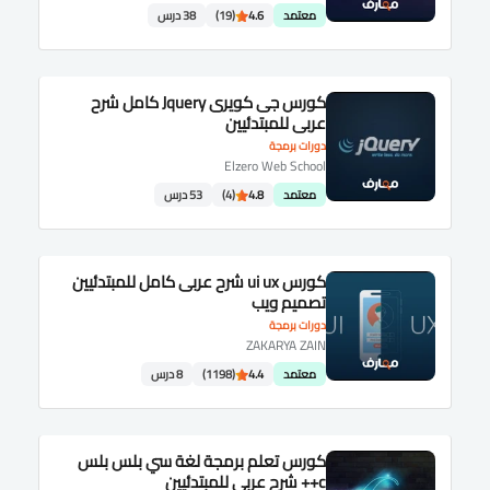
معتمد
4.6
(19)
38 درس
كورس جى كويرى Jquery كامل شرح
عربى للمبتدئيين
دورات برمجة
Elzero Web School
معتمد
4.8
(4)
53 درس
كورس ui ux شرح عربى كامل للمبتدئيين
تصميم ويب
دورات برمجة
ZAKARYA ZAIN
معتمد
4.4
(1198)
8 درس
كورس تعلم برمجة لغة سي بلس بلس
c++ شرح عربى للمبتدئيين