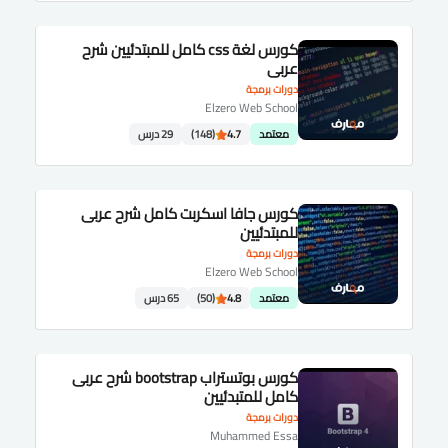
كورس لغة css كامل للمبتدئيين شرح
عربى
دورات برمجة
Elzero Web School
معتمد
4.7
(148)
29 درس
كورس جافا اسكربت كامل شرح عربى
للمبتدئيين
دورات برمجة
Elzero Web School
معتمد
4.8
(50)
65 درس
كورس بوتستراب bootstrap شرح عربى
كامل للمتبدئيين
دورات برمجة
Muhammed Essa