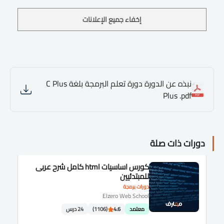
إخفاء جميع الإعلانات
نبذه عن الدورة دورة تعلم البرمجة بلغة C Plus
Plus .pdf
دورات ذات صلة
كورس اساسيات html كامل شرح عربى
للمبتدئيين
دورات برمجة
Elzero Web School
معتمد
4.6
(1106)
24 درس