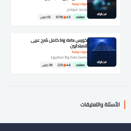
دورات برمجة
محمد شوشان
معتمد
4.5
(678)
55 درس
كورس big data كامل شرح عربى
للمبتدئيين
دورات برمجة
Egyptian Big Data Geeks
معتمد
4.6
(25)
38 درس
الأسئلة والتعليقات