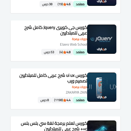
معتمد
4.6
(19)
38 درس
كورس جى كويرى Jquery كامل شرح
عربى للمبتدئيين
دورات برمجة
Elzero Web School
معتمد
4.8
(4)
53 درس
كورس ui ux شرح عربى كامل للمبتدئيين
تصميم ويب
دورات برمجة
ZAKARYA ZAIN
معتمد
4.4
(1198)
8 درس
كورس تعلم برمجة لغة سي بلس بلس
c++ شرح عربى للمبتدئيين