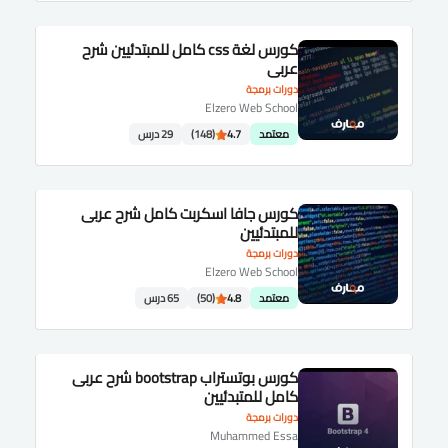
كورس لغة css كامل للمبتدئيين شرح
عربى
دورات برمجة
Elzero Web School
معتمد
4.7
(148)
29 درس
كورس جافا اسكربت كامل شرح عربى
للمبتدئيين
دورات برمجة
Elzero Web School
معتمد
4.8
(50)
65 درس
كورس بوتستراب bootstrap شرح عربى
كامل للمتبدئيين
دورات برمجة
Muhammed Essa