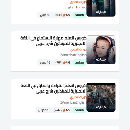
دورات انجليزي
English For You
معتمد
4.5
(633)
50 درس
كورس لتعلم مهارة الاستماع فى اللغة
الانجليزية للمبتدئين شرح عربى
دورات انجليزي
ZAmericanEnglish
معتمد
4.6
(764)
16 درس
كورس لتعلم القراءة والنطق في اللغة
الانجليزية للمبتدئين شرح عربى
دورات انجليزي
ZAmericanEnglish
معتمد
4.5
(2465)
11 درس