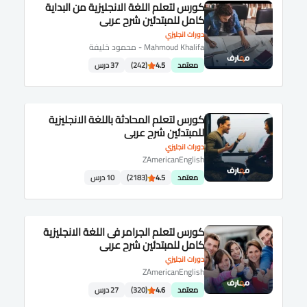
كورس لتعلم اللغة الانجليزية من البداية
كامل للمبتدئين شرح عربى
دورات انجليزي
Mahmoud Khalifa - محمود خليفة
معتمد
4.5
(242)
37 درس
كورس لتعلم المحادثة باللغة الانجليزية
للمبتدئين شرح عربى
دورات انجليزي
ZAmericanEnglish
معتمد
4.5
(2183)
10 درس
كورس لتعلم الجرامر فى اللغة الانجليزية
كامل للمبتدئين شرح عربى
دورات انجليزي
ZAmericanEnglish
معتمد
4.6
(320)
27 درس