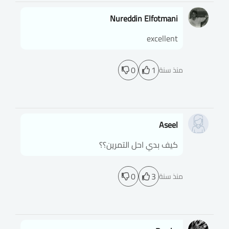
Nureddin Elfotmani
excellent
0
1
منذ سنة
Aseel
كيف بدي احل التمرين؟؟
0
3
منذ سنة