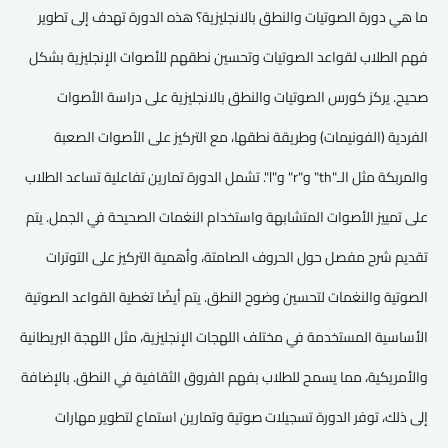
ما هي دورة الصوتيات والنطق بالانجليزية؟ هذه الدورة تهدف إلى تطوير
فهم الطلاب لقواعد الصوتيات وتحسين نطقهم للأصوات الإنجليزية بشكل
صحيح. يركز كورس الصوتيات والنطق بالانجليزية على دراسة الأصوات
الفردية (الفونيمات) وطريقة نطقها، مع التركيز على الأصوات الصعبة
والمربكة مثل الـ"th" و"r" و"l". تشمل الدورة تمارين تفاعلية تساعد الطلاب
على تمييز الأصوات المتشابهة واستخدام النغمات الصحيحة في الجمل. يتم
تقديم شرح مفصل حول الحروف الصامتة، وأهمية التركيز على التوترات
الصوتية والنغمات لتحسين وضوح النطق. يتم أيضًا تغطية القواعد الصوتية
الأساسية المستخدمة في مختلف اللهجات الإنجليزية، مثل اللهجة البريطانية
والأمريكية، مما يسمح للطلاب بفهم الفروق الثقافية في النطق. بالإضافة
إلى ذلك، توفر الدورة تسجيلات صوتية وتمارين استماع لتطوير مهارات