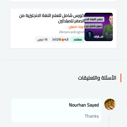
كورس شامل لتعلم اللغة الانجليزية من
الصفر للمبتدئين
دورات انجليزي
ZAmericanEnglish
معتمد
4.5
(4529)
16 درس
الأسئلة والتعليقات
Nourhan Sayed
Thanks