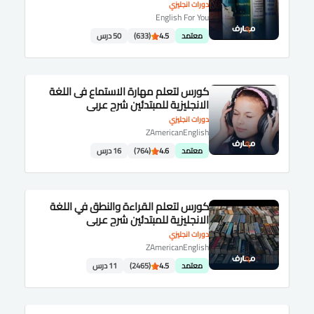
دورات انجليزي
English For You
معتمد
4.5
(633)
50 درس
كورس لتعلم مهارة الاستماع فى اللغة
الانجليزية للمبتدئين شرح عربى
دورات انجليزي
ZAmericanEnglish
معتمد
4.6
(764)
16 درس
كورس لتعلم القراءة والنطق في اللغة
الانجليزية للمبتدئين شرح عربى
دورات انجليزي
ZAmericanEnglish
معتمد
4.5
(2465)
11 درس