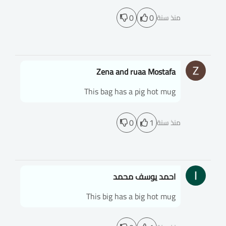
0
0
منذ سنة
Zena and ruaa Mostafa
This bag has a pig hot mug
0
1
منذ سنة
احمد يوسف محمد
This big has a big hot mug