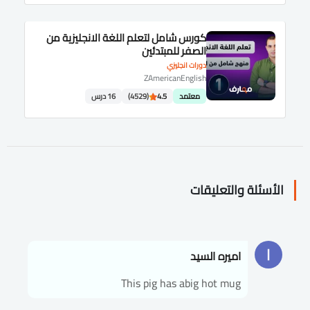
كورس شامل لتعلم اللغة الانجليزية من
الصفر للمبتدئين
دورات انجليزي
ZAmericanEnglish
معتمد
4.5
(4529)
16 درس
الأسئلة والتعليقات
اميره السيد
This pig has abig hot mug