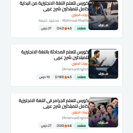
كورس لتعلم اللغة الانجليزية من البداية
كامل للمبتدئين شرح عربى
دورات انجليزي
Mahmoud Khalifa - محمود خليفة
معتمد
4.5
(242)
37 درس
كورس لتعلم المحادثة باللغة الانجليزية
للمبتدئين شرح عربى
دورات انجليزي
ZAmericanEnglish
معتمد
4.5
(2183)
10 درس
كورس لتعلم الجرامر فى اللغة الانجليزية
كامل للمبتدئين شرح عربى
دورات انجليزي
ZAmericanEnglish
معتمد
4.6
(320)
27 درس