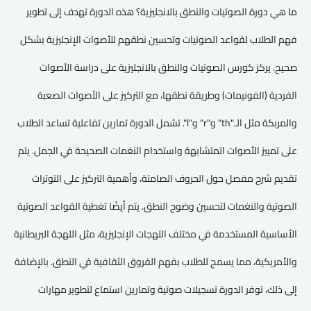
ما هي دورة الصوتيات والنطق بالانجليزية؟ هذه الدورة تهدف إلى تطوير
فهم الطلاب لقواعد الصوتيات وتحسين نطقهم للأصوات الإنجليزية بشكل
صحيح. يركز كورس الصوتيات والنطق بالانجليزية على دراسة الأصوات
الفردية (الفونيمات) وطريقة نطقها، مع التركيز على الأصوات الصعبة
والمربكة مثل الـ"th" و"r" و"l". تشمل الدورة تمارين تفاعلية تساعد الطلاب
على تمييز الأصوات المتشابهة واستخدام النغمات الصحيحة في الجمل. يتم
تقديم شرح مفصل حول الحروف الصامتة، وأهمية التركيز على التوترات
الصوتية والنغمات لتحسين وضوح النطق. يتم أيضًا تغطية القواعد الصوتية
الأساسية المستخدمة في مختلف اللهجات الإنجليزية، مثل اللهجة البريطانية
والأمريكية، مما يسمح للطلاب بفهم الفروق الثقافية في النطق. بالإضافة
إلى ذلك، توفر الدورة تسجيلات صوتية وتمارين استماع لتطوير مهارات