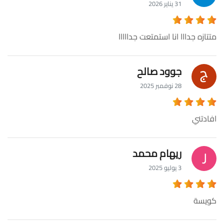
31 يناير 2026
متتازه جدااا انا استمتعت جدااااا
جوود صالح
28 نوفمبر 2025
افادتني
ريهام محمد
3 يوليو 2025
كويسة