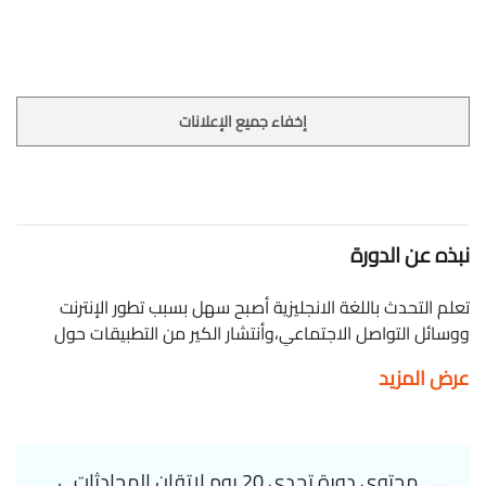
إخفاء جميع الإعلانات
نبذه عن الدورة
تعلم التحدث باللغة الانجليزية أصبح سهل بسبب تطور الإنترنت
ووسائل التواصل الاجتماعي،وأنتشار الكير من التطبيقات حول
العالم ، يمكنك من خلال هذه الدورة التحدث باللغة الانجليزية
عرض المزيد
بسهولة. Master English أتقن الإنجليزية 20 day challenge to
master conversational english
محتوى دورة تحدي 20 يوم لإتقان المحادثات