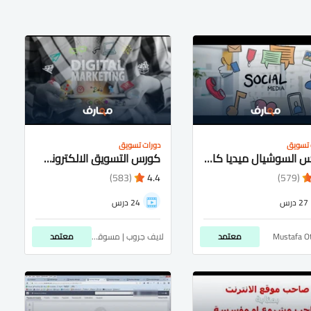
 تسويق
دورات تسويق
كورس السوشيال ميديا كامل للمبتدئين شرح عربى
كورس التسويق الالكترونى كامل للمبتدئين شرح عربى
(583)
4.4
(579)
27 درس
24 درس
Mustafa O
معتمد
لايف جروب | مسوقاتي
معتمد