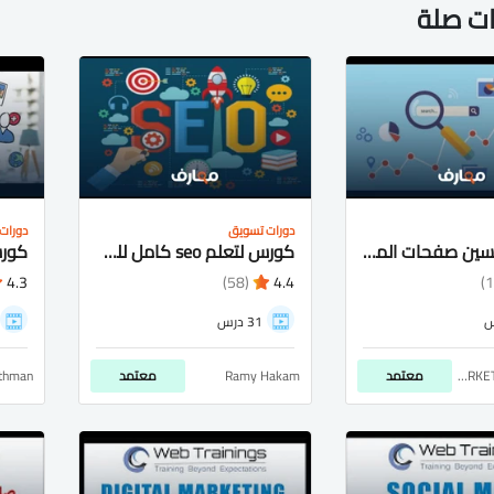
ات صلة
دورات تسويق
دورات
كورس تحسين صفحات المواقع لظهور موقعك بالصفحة الاولى لمحركات البحث SEO شرح عربى كامل
كورس لتعلم seo كامل للمبتدئين
4.3
(58)
4.4
31 درس
E-MARKETING LOVERS
معتمد
Ramy Hakam
معتمد
thman