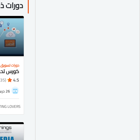
دورات ذ
دورات تسويق
(135)
4.5
26 درس