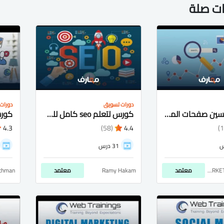
ات صلة
دورات تسويق
دورات
كورس تحسين صفحات المواقع لظهور موقعك بالصفحة الاولى لمحركات البحث SEO شرح عربى كامل
كورس لتعلم seo كامل للمبتدئين
4.3
(58)
4.4
31 درس
E-MARKETING LOVERS
معتمد
Ramy Hakam
معتمد
thman