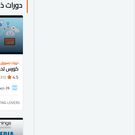
دورات ذ
دورات تسويق
(135)
4.5
26 درس