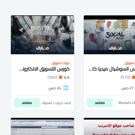
 تسويق
دورات تسويق
كورس السوشيال ميديا كامل للمبتدئين شرح عربى
كورس التسويق الالكترونى كامل للمبتدئين شرح عربى
(583)
4.4
(579)
27 درس
24 درس
Mustafa O
معتمد
لايف جروب | مسوقاتي
معتمد