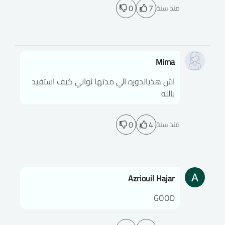
0
7
منذ سنة
Mima
اش هذيالدوره الي مدتها ثواني كيف استفيد
بالله
0
4
منذ سنة
Azriouil Hajar
GOOD