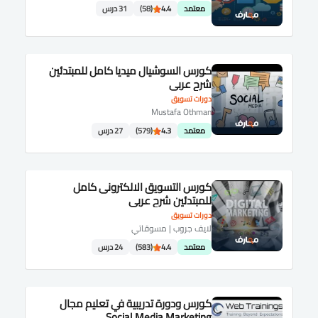
معتمد
4.4
(58)
31 درس
كورس السوشيال ميديا كامل للمبتدئين
شرح عربى
دورات تسويق
Mustafa Othman
معتمد
4.3
(579)
27 درس
كورس التسويق الالكترونى كامل
للمبتدئين شرح عربى
دورات تسويق
لايف جروب | مسوقاتي
معتمد
4.4
(583)
24 درس
كورس ودورة تدريبية في تعليم مجال
Social Media Marketing