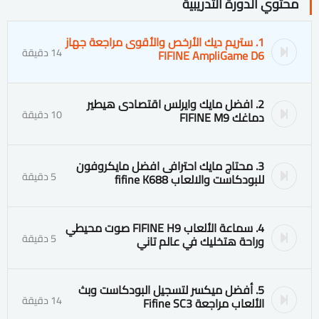
محتوي الدورة التدريبية
1. ستريم ديك الأرخص والأقوى مراجعة جهاز
14 دقيقة
FIFINE AmpliGame D6
2. افضل مايك وايرلس اقتصادى هيطير
10 دقيقة
دماغك FIFINE M9
3. محتاج مايك احترافى افضل مايكروفون
5 دقيقة
للبودكاست والالعاب fifine K688
4. سماعة الألعاب FIFINE H9 صوت محيطي
5 دقيقة
وراحة هتخليك في عالم تاني
5. أفضل ميكسر لتسجيل البودكاست وبث
14 دقيقة
الألعاب مراجعة Fifine SC3