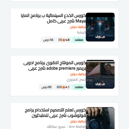
كورس الخدع السينمائية ب برنامج المايا
Maya شرح عربى كامل
جرافيك ديزاين
الريشة
معتمد
4.8
(5)
56 درس
كورس المونتاج الاقوى برنامج ادوبى
بريمير adobe premiere شرح عربى
جرافيك ديزاين
حسن المزوري
معتمد
4.1
(65)
85 درس
كورس تعلم التصميم استخدام برامج
فوتوشوب شرح عربى للمتبدئيين
جرافيك ديزاين
Amr Atallah - عمرو عطاالله