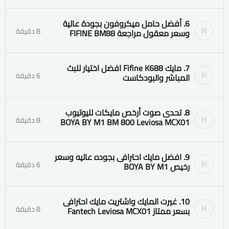
6. أفضل حامل ميكروفون بجودة عالية
8 دقيقة
وسعر معقول مراجعة FIFINE BM88
7. مايك Fifine K688 افضل اختيار للبث
6 دقيقة
المباشر والبودكاست
8. تحدى صوت أرخص مايكات لليوتيوب
8 دقيقة
BOYA BY M1 BM 800 Leviosa MCX01
9. افضل مايك احترافى بجوده عاليه وسعر
6 دقيقة
رخيص BOYA BY M1
10. غيرت المايك واشتريت مايك احترافى
8 دقيقة
بسعر ممتاز Fantech Leviosa MCX01