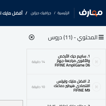
الرئيسية
جرافيك ديزاين
أفضل مايك اح
المحتوي - (11) دروس
1. ستريم ديك الأرخص
والأقوى مراجعة جهاز
14 دقيقة
FIFINE AmpliGame D6
2. افضل مايك وايرلس
اقتصادى هيطير دماغك
10 دقيقة
FIFINE M9