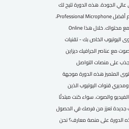
الي الجودة. هذه الدورة تتيح لك
اكتساب مهارات عملية من خلال التدريب على استخدام أفضل Professional Microphone،
مما يعزز من جودة الصوت ويزيد من تفاعل الجمهور مع محتواك. خلال هذا Online
محتوى اليوتيوب الخاص بك - تقنيات
وت مع عناصر الجرافيك ديزاين
لجذب على منصات التواصل
حتوى المتميز هذه الدورة موجهة
مديري قنوات اليوتيوب الذين
لفيديو والصوت. سواء كنت مبتدئًا
ات جديدة تعزز من فرصك في الحصول
ذه الدورة على منصة معارف؟ نحن