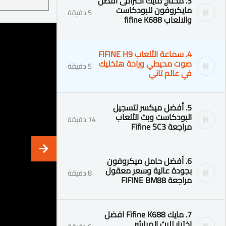
3. محتاج مايك احترافى افضل
مايكروفون للبودكاست
5 دقيقة
والالعاب fifine K688
4. سماعة الألعاب FIFINE H9
صوت محيطي وراحة هتخليك
5 دقيقة
في عالم تاني
5. أفضل ميكسر لتسجيل
البودكاست وبث الألعاب
14 دقيقة
مراجعة Fifine SC3
6. أفضل حامل ميكروفون
بجودة عالية وسعر معقول
8 دقيقة
مراجعة FIFINE BM88
7. مايك Fifine K688 افضل
اختيار للبث المباشر