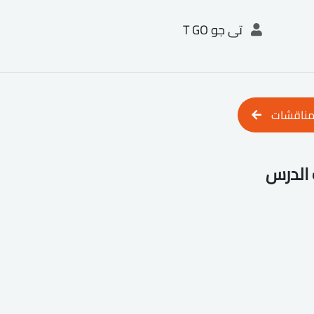
تى جو T GO
مناقشات
الدرس