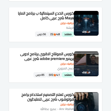
كورس الخدع السينمائية ب برنامج المايا
Maya شرح عربى كامل
جرافيك ديزاين
الريشة
معتمد
4.8
(5)
56 درس
كورس المونتاج الاقوى برنامج ادوبى
بريمير adobe premiere شرح عربى
جرافيك ديزاين
حسن المزوري
معتمد
4.1
(65)
85 درس
كورس تعلم التصميم استخدام برامج
فوتوشوب شرح عربى للمتبدئيين
جرافيك ديزاين
Amr Atallah - عمرو عطاالله