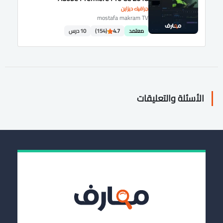
جرافيك ديزاين
mostafa makram TV
معتمد
4.7
(154)
10 درس
الأسئلة والتعليقات