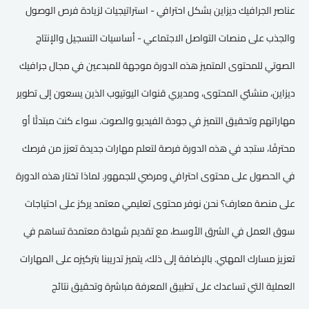
عناصر الجرافيك ديزاين بشكل احترافي - استراتيجيات لزيادة فرص الوصول
والجذب على منصات التواصل الاجتماعي - أساسيات التسجيل والإنتاج
الصوتي للمحتوى المتميز هذه الدورة موجهة للمبدعين في مجال جرافيك
ديزاين، منشئي المحتوى، ومديري قنوات اليوتيوب الذين يسعون إلى تطوير
مهاراتهم وتحقيق التميز في جودة الفيديو والصوت. سواء كنت مبتدئًا أو
محترفًا، ستجد في هذه الدورة فرصة لتعلم مهارات جديدة تعزز من فرصك
في الحصول على محتوى احترافي ومرضي للجمهور. لماذا تختار هذه الدورة
على منصة معارف؟ نحن نوفر محتوى تعليمي معتمد يركز على احتياجات
سوق العمل في الشرق الأوسط، مع تقديم شهادة معتمدة تساهم في
تعزيز مسارك المهني. بالإضافة إلى ذلك، يتميز تدريبنا بتركيزه على المهارات
العملية التي تساعدك على تطبيق المعرفة مباشرة وتحقيق نتائج