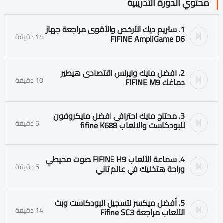
محتوي الدورة التدريبية
1. ستريم ديك الأرخص والأقوى مراجعة جهاز
14 دقيقة
FIFINE AmpliGame D6
2. افضل مايك وايرلس اقتصادى هيطير
10 دقيقة
دماغك FIFINE M9
3. محتاج مايك احترافى افضل مايكروفون
5 دقيقة
للبودكاست والالعاب fifine K688
4. سماعة الألعاب FIFINE H9 صوت محيطي
5 دقيقة
وراحة هتخليك في عالم تاني
5. أفضل ميكسر لتسجيل البودكاست وبث
14 دقيقة
الألعاب مراجعة Fifine SC3