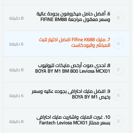
6. أفضل حامل ميكروفون بجودة عالية
8 دقيقة
وسعر معقول مراجعة FIFINE BM88
7. مايك Fifine K688 افضل اختيار للبث
6 دقيقة
المباشر والبودكاست
8. تحدى صوت أرخص مايكات لليوتيوب
8 دقيقة
BOYA BY M1 BM 800 Leviosa MCX01
9. افضل مايك احترافى بجوده عاليه وسعر
6 دقيقة
رخيص BOYA BY M1
10. غيرت المايك واشتريت مايك احترافى
8 دقيقة
بسعر ممتاز Fantech Leviosa MCX01