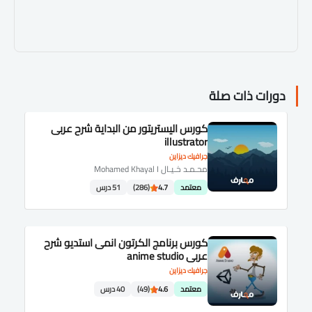
دورات ذات صلة
كورس اليستريتور من البداية شرح عربى
illustrator
جرافيك ديزاين
محـمـد خـيـال Mohamed Khayal I
معتمد
4.7
(286)
51 درس
كورس برنامج الكرتون انمى استديو شرح
عربى anime studio
جرافيك ديزاين
معتمد
4.6
(49)
40 درس