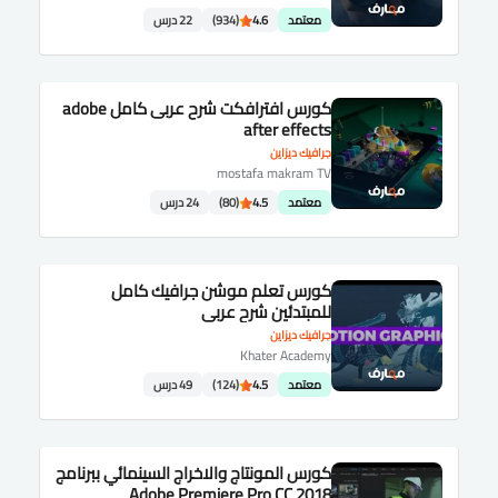
معتمد
4.6
(934)
22 درس
كورس افترافكت شرح عربى كامل adobe
after effects
جرافيك ديزاين
mostafa makram TV
معتمد
4.5
(80)
24 درس
كورس تعلم موشن جرافيك كامل
للمبتدئين شرح عربى
جرافيك ديزاين
Khater Academy
معتمد
4.5
(124)
49 درس
كورس المونتاج والاخراج السينمائي ببرنامج
Adobe Premiere Pro CC 2018