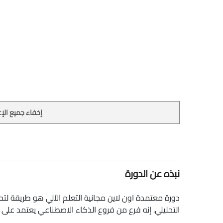
إخفاء جميع الإع
نبذه عن الدورة
دورة معتمدة اون لاين مجانية التعلم الآلي هو طريقة لتحلي
التحليلي. إنه فرع من فروع الذكاء الاصطناعي يعتمد على ف
وتحديد الأنماط واتخاذ القرارات بأقل تدخل بشري. cyber school machine learning