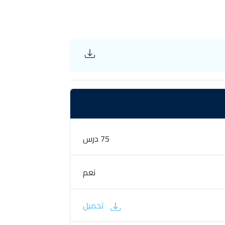
75 درس
نعم
تحميل