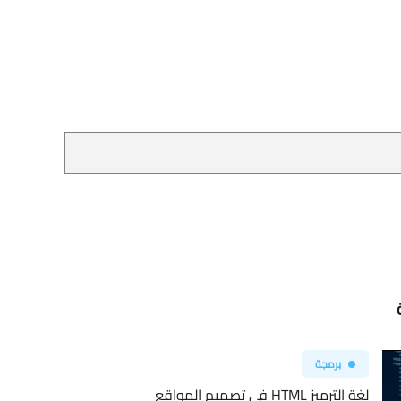
برمجة
لغة الترميز HTML في تصميم المواقع